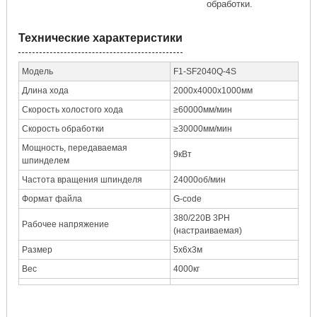
обработки.
Технические характеристики
Модель
F1-SF2040Q-4S
Длина хода
2000х4000х1000мм
Скорость холостого хода
≥60000мм/мин
Скорость обработки
≥30000мм/мин
Мощность, передаваемая
9кВт
шпинделем
Частота вращения шпинделя
24000об/мин
Формат файла
G-code
380/220В 3PH
Рабочее напряжение
(настраиваемая)
Размер
5x6x3м
Вес
4000кг